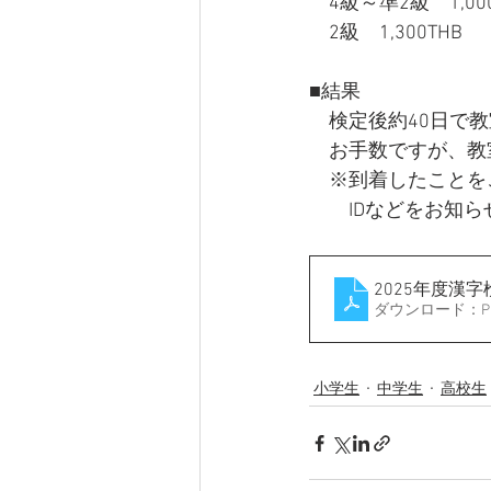
　4級～準2級　1,000
　2級　1,300THB
■結果
　検定後約40日で
　お手数ですが、教
　※到着したことを
　　IDなどをお知
2025年度漢
ダウンロード：PDF 
小学生
中学生
高校生