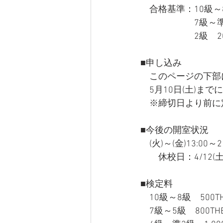
　合格基準：10級～
　　　　　　7級～準
　　　　　　2級　2
■申し込み
　このページの下部
　5月10日(土)
　※締切日より前に
■今後の開室状況
　(火)～(金)13:00～21
　　休校日：4/12(土)
■検定料
　10級～8級　500T
　7級～5級　800TH