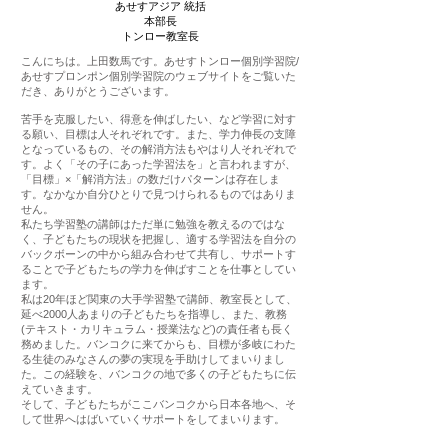
あせすアジア 統括
本部長
​トンロー教室長
こんにちは。上田数馬です。あせすトンロー個別学習院/
あせすプロンポン個別学習院のウェブサイトをご覧いた
だき、ありがとうございます。
苦手を克服したい、得意を伸ばしたい、など学習に対す
る願い、目標は人それぞれです。また、学力伸長の支障
となっているもの、その解消方法もやはり人それぞれで
す。よく「その子にあった学習法を」と言われますが、
「目標」×「解消方法」の数だけパターンは存在しま
す。なかなか自分ひとりで見つけられるものではありま
せん。
私たち学習塾の講師はただ単に勉強を教えるのではな
く、子どもたちの現状を把握し、適する学習法を自分の
バックボーンの中から組み合わせて共有し、サポートす
ることで子どもたちの学力を伸ばすことを仕事としてい
ます。
私は20年ほど関東の大手学習塾で講師、教室長として、
延べ2000人あまりの子どもたちを指導し、また、教務
(テキスト・カリキュラム・授業法など)の責任者も長く
務めました。バンコクに来てからも、目標が多岐にわた
る生徒のみなさんの夢の実現を手助けしてまいりまし
た。この経験を、バンコクの地で多くの子どもたちに伝
えていきます。
​そして、子どもたちがここバンコクから日本各地へ、そ
して世界へはばいていくサポートをしてまいります。