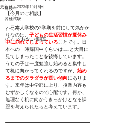
更新日：
2023年10月5日
高校生
【今月のご相談】
各種試験
　日本人学校の2学期を前にして気がか
イベント
りなのは、
子どもの生活習慣が夏休み
バンコクおやこ相談室
中に崩れてしまっている
ことです。日
本への一時帰国中くらいは……と大目に
見てしまったことを後悔しています。
うちの子は一度勉強し始めると集中し
て机に向かってくれるのですが、
始め
るまでのダラダラが長い傾向
にありま
す。来年は中学部に上り、授業内容も
むずかしくなるので心配です。何か、
無理なく机に向かうきっかけとなる課
題を与えられたらと考えています。