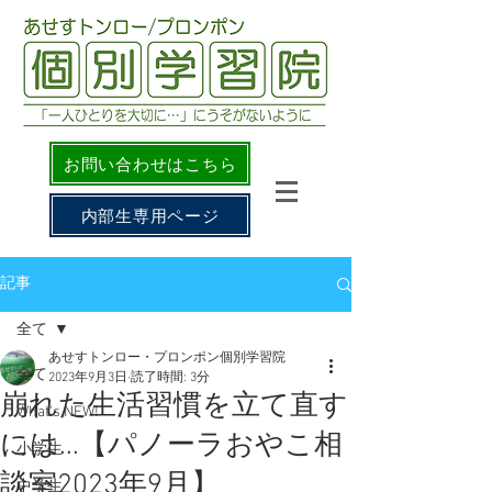
お問い合わせはこちら
内部生専用ページ
記事
全て
あせすトンロー・プロンポン個別学習院
全て
2023年9月3日
読了時間: 3分
崩れた生活習慣を立て直す
What's NEW!
には...【パノーラおやこ相
小学生
談室2023年9月】
中学生