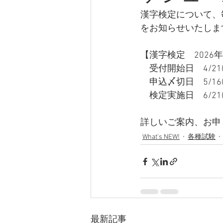
漢字検定について、
をお知らせいたしま
【漢字検定　2026
　受付開始日　4/21(
　申込〆切日　5/16(
　検定実施日　6/21(
詳しいご案内、お申し
What's NEW!
各種試験
最新記事