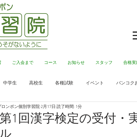
習
ご入会まで
コース
お知らせ
スタッフ
合格実
中学生
高校生
各種試験
イベント
バンコク
プロンポン個別学習院
2月17日
読了時間: 1分
年度第1回漢字検定の受付・
ル