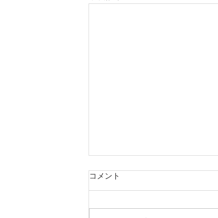
休校日のお知らせ
コメント
あせすトンロー・プロンポン個別
学習院では、年間スケジュールに
基づき、以下の日を休校日として