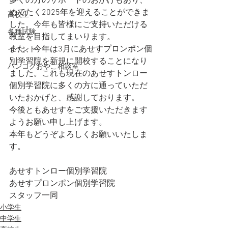
多くの方のサポートのおかげもあり、
めでたく2025年を迎えることができま
高校生
した。今年も皆様にご支持いただける
各種試験
教室を目指してまいります。
また、今年は3月にあせすプロンポン個
イベント
別学習院を新規に開校することになり
バンコクおやこ相談室
ました。これも現在のあせすトンロー
個別学習院に多くの方に通っていただ
いたおかげと、感謝しております。
今後ともあせすをご支援いただきます
ようお願い申し上げます。
本年もどうぞよろしくお願いいたしま
す。
あせすトンロー個別学習院
あせすプロンポン個別学習院
スタッフ一同
小学生
中学生