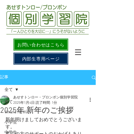
お問い合わせはこちら
内部生専用ページ
記事
全て
あせすトンロー・プロンポン個別学習院
全て
2025年1月4日
読了時間: 1分
2025年 新年のご挨拶
What's NEW!
新年明けましておめでとうございま
小学生
す。
中学生