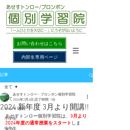
お問い合わせはこちら
内部生専用ページ
記事
全て
あせすトンロー・プロンポン個別学習院
全て
2024年2月4日
読了時間: 1分
2024 新年度 3月より開講!!
What's NEW!
あせすトンロー個別学習院は、
3月より
小学生
2024年度の通常授業をスタート
しま
中学生