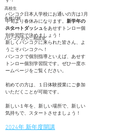
す！
高校生
バンコク日本人学校にお通いの方は3月
各種試験
中旬より春休みになります。
新学年の
スタートダッシュ
をあせすトンロー個
イベント
別学習院で決めましょう！
バンコクおやこ相談室
新しくバンコクに来られた皆さん、よ
うこそバンコクへ！
バンコクで個別指導といえば、あせす
トンロー個別学習院です。ぜひ一度ホ
ームページをご覧ください。
初めての方は、１日体験授業にご参加
いただくことが可能です。
新しい１年を、新しい場所で、新しい
気持ちで、スタートさせましょう！
2024年 新年度開講