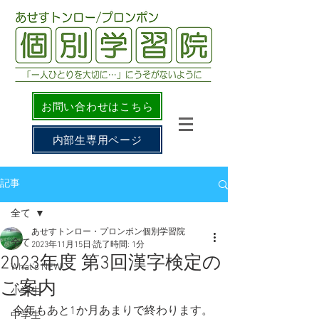
お問い合わせはこちら
内部生専用ページ
記事
全て
あせすトンロー・プロンポン個別学習院
全て
2023年11月15日
読了時間: 1分
2023年度 第3回漢字検定の
What's NEW!
ご案内
小学生
今年もあと1か月あまりで終わります。
中学生