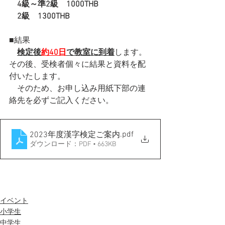
　4級～準2級　1000THB
　2級　1300THB
■結果
検定後
約40日
で教室に到着
します。
その後、受検者個々に結果と資料を配
付いたします。
　そのため、お申し込み用紙下部の連
絡先を必ずご記入ください。
.pdf
2023年度漢字検定ご案内
ダウンロード：PDF • 663KB
イベント
小学生
中学生