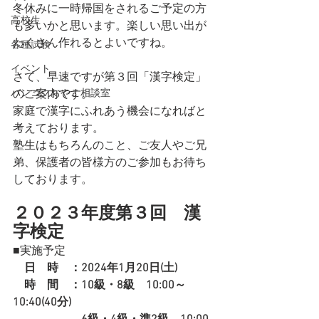
冬休みに一時帰国をされるご予定の方
高校生
も多いかと思います。楽しい思い出が
たくさん作れるとよいですね。
各種試験
イベント
さて、早速ですが第３回「漢字検定」
バンコクおやこ相談室
のご案内です。
家庭で漢字にふれあう機会になればと
考えております。
塾生はもちろんのこと、ご友人やご兄
弟、保護者の皆様方のご参加もお待ち
しております。
２０２３年度第３回　漢
字検定
■実施予定
日　時　：2024年1月20日(土)
　時　間　：10級・8級　10:00～
10:40(40分)