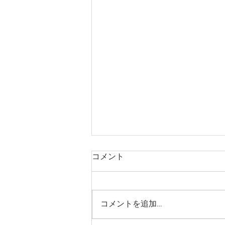
休校日のお知らせ
コメント
あせすトンロー・プロンポン個別
学習院では、年間スケジュールに
基づき、以下の日を休校日として
コメントを追加…
おります。 7/28(火)～8/1(土) 休
校日中のお問い合わせについて