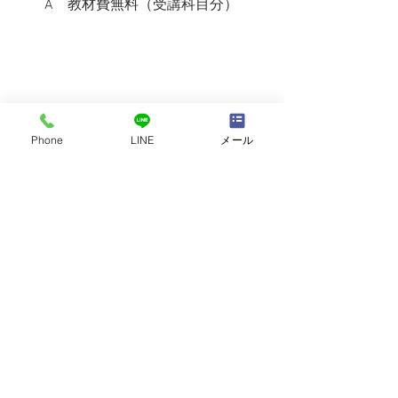
　　A　教材費無料（受講科目分）
Phone
LINE
メール
※２０１８年１０月２７日　更新　
※２０１８年１１月　３日　更新
イベント