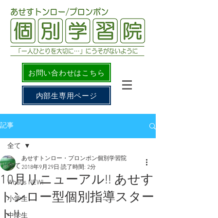
お問い合わせはこちら
内部生専用ページ
記事
全て
あせすトンロー・プロンポン個別学習院
全て
2018年9月29日
読了時間: 2分
10月リニューアル!! あせす
What's NEW!
トンロー型個別指導スター
小学生
ト!!
中学生