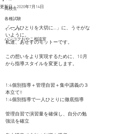
更新日：
2020年7月14日
高校生
各種試験
「一人ひとりを大切に…」に、うそがな
イベント
いように。
バンコクおやこ相談室
私達、あせすのモットーです。
この想いをより実現するために、10月
から指導スタイルを変更します。
1:4個別指導＋管理自習＋集中講義の３
本立て!!
1:4個別指導で一人ひとりに徹底指導
管理自習で演習量を確保し、自分の勉
強法を確立