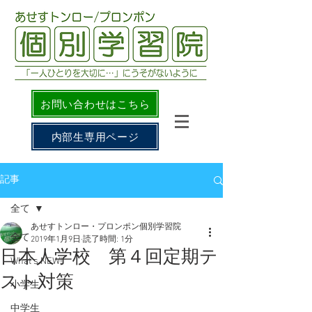
お問い合わせはこちら
内部生専用ページ
記事
全て
あせすトンロー・プロンポン個別学習院
全て
2019年1月9日
読了時間: 1分
日本人学校 第４回定期テ
What's NEW!
スト対策
小学生
中学生