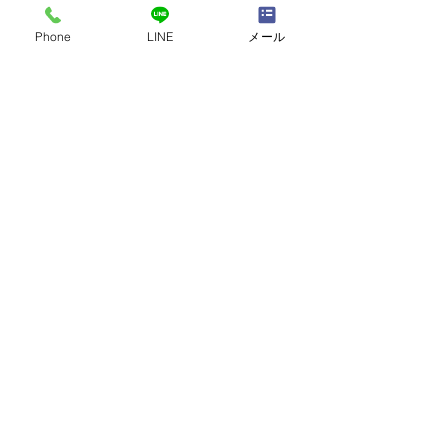
Phone
LINE
メール
夏休みの学習習慣の維持
インター校で生
【バンコクおやこ相談
するポイントと
室】
ンコクおやこ相談
★今回は2023年7月号の再掲
【今月のご相談】
コメント
年5月号】
です。一部編集しています。
イで生活している
【今月のご相談】 学習習慣を
子どもたちをイン
身につけるための塾通い。や
ナルスクールに通
コメントを追加…
っぱり毎日じゃないとダメ？
庭が思いのほか多