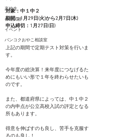
高校生
対象：中１中２
期間：1月29日(火)から2月7日(木)
各種試験
申込締切：1月27日(日)
イベント
バンコクおやこ相談室
上記の期間で定期テスト対策を行いま
す。
今年度の総決算！来年度につなげるた
めにもいい形で１年を終わらせたいも
のです。
また、都道府県によっては、中１中２
の内申点が公立高校入試の評定となる
所もあります。
得意を伸ばすのも良し、苦手を克服す
るのも良し！