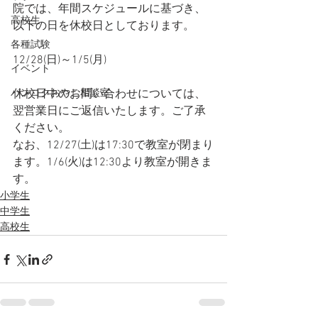
院では、年間スケジュールに基づき、
高校生
以下の日を休校日としております。
各種試験
12/28(日)～1/5(月)
イベント
バンコクおやこ相談室
休校日中のお問い合わせについては、
翌営業日にご返信いたします。ご了承
ください。
なお、12/27(土)は17:30で教室が閉まり
ます。1/6(火)は12:30より教室が開きま
す。
小学生
中学生
高校生