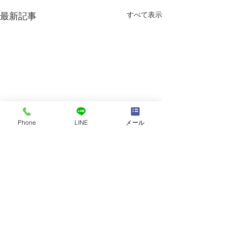
すべて表示
最新記事
Phone
LINE
メール
夏休みの学習習慣の維持
インター校で生
【バンコクおやこ相談
するポイントと
室】
ンコクおやこ相談
★今回は2023年7月号の再掲
【今月のご相談】
コメント