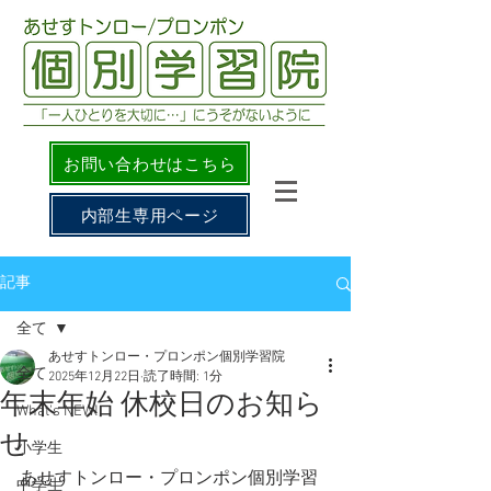
お問い合わせはこちら
内部生専用ページ
記事
全て
あせすトンロー・プロンポン個別学習院
全て
2025年12月22日
読了時間: 1分
年末年始 休校日のお知ら
What's NEW!
せ
小学生
あせすトンロー・プロンポン個別学習
中学生