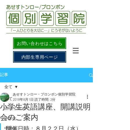
お問い合わせはこちら
内部生専用ページ
記事
全て
あせすトンロー・プロンポン個別学習院
全て
2018年8月1日
読了時間: 2分
小学生英語講座、開講説明
What's NEW!
会のご案内
小学生
開催日時：８月２２日（水）　
中学生