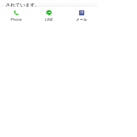
されています。
現在、オンラインによる個別指導を展
Phone
LINE
メール
開しておりますので、ご興味がありま
したらお問い合わせフォームよりご連
絡ください。
バンコクおやこ相談室
すべて表示
最新記事