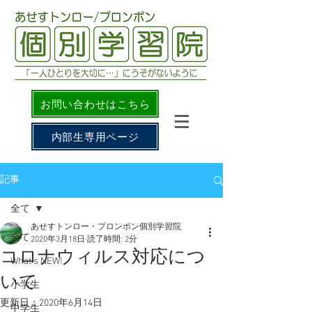
お問い合わせはこちら
内部生専用ページ
記事
全て
あせすトンロー・プロンポン個別学習院
全て
2020年3月18日
読了時間: 2分
コロナウィルス対応につ
What's NEW!
いて
小学生
更新日：
2020年6月14日
中学生