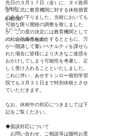
先日の３月１７日（金）に、タイ政府
高校生
より正式に教育機関に対する休校措置
の命令が下りました。当校においても
各種試験
可能な限り開校の調整を致しました
イベント
が、この度の決定には教育機関として
の社会的義務を全うするとともに、万
バンコクおやこ相談室
が一開講して重いペナルティを課せら
れた場合に皆様により大きなご迷惑を
おかけしてしまう可能性を考慮し、正
しく受け入れることといたしました。
これに伴い、あせすトンロー個別学習
院でも３月３１日まで特別休校とさせ
ていただきます。
なお、休校中の対応につきましては下
記をご覧ください。
◆面談対応について
　お問い合わせ、ご相談等は随時お受